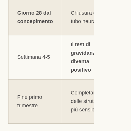
La
Giorno 28 dal
Chiusura del
cr
concepimento
tubo neurale
ch
Il
test di
Co
gravidanza
l’
Settimana 4-5
diventa
n
positivo
in
M
Completamento
Fine primo
in
delle strutture
trimestre
ri
più sensibili
il