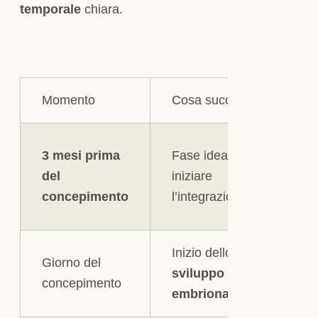
temporale
chiara.
Momento
Cosa succede
Co
Co
3 mesi prima
Fase ideale per
me
del
iniziare
in
concepimento
l’integrazione
fo
Inizio dello
Co
Giorno del
sviluppo
l’
concepimento
embrionale
gi