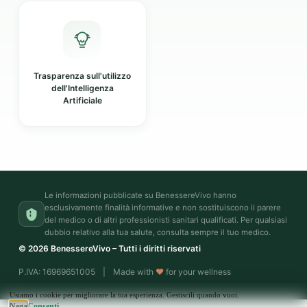
Trasparenza sull'utilizzo
dell'Intelligenza
Artificiale
Le informazioni pubblicate su BenessereVivo hanno
esclusivamente finalità informative e non sostituiscono il parere
del medico o di altri professionisti sanitari qualificati. Per qualsiasi
dubbio relativo alla tua salute, consulta sempre il tuo medico.
© 2026 BenessereVivo – Tutti i diritti riservati
P.IVA: 16969651005
|
Made with
♥
for your wellness