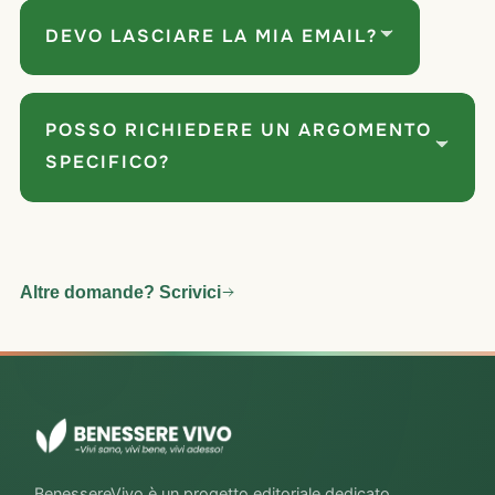
gratuiti, senza costi nascosti.
DEVO LASCIARE LA MIA EMAIL?
Dipende dall'ebook: alcuni si scaricano subito, altri
richiedono l'iscrizione alla newsletter.
POSSO RICHIEDERE UN ARGOMENTO
SPECIFICO?
Certo, scrivici dalla pagina Contatti: teniamo conto di tutti
i suggerimenti per i prossimi ebook.
Altre domande? Scrivici
BenessereVivo è un progetto editoriale dedicato