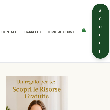
A
C
C
CONTATTI
CARRELLO
IL MIO ACCOUNT
E
D
I