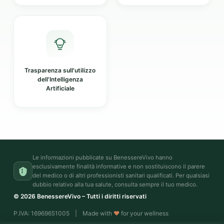
Trasparenza sull'utilizzo
dell'Intelligenza
Artificiale
Le informazioni pubblicate su BenessereVivo hanno
esclusivamente finalità informative e non sostituiscono il parere
del medico o di altri professionisti sanitari qualificati. Per qualsiasi
dubbio relativo alla tua salute, consulta sempre il tuo medico.
© 2026 BenessereVivo – Tutti i diritti riservati
P.IVA: 16969651005
|
Made with
♥
for your wellness