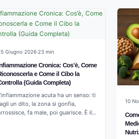
25 Giugno 2026
·
23 min
Infiammazione Cronica: Cos’è, Come
Riconoscerla e Come il Cibo la
Controlla (Guida Completa)
L'infiammazione acuta ha un senso: ti
10 N
agli un dito, la zona si gonfia,
rrossisce, fa male, poi guarisce. È il…
Come
Medic
Nutri