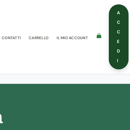
A
C
C
CONTATTI
CARRELLO
IL MIO ACCOUNT
E
D
I
a