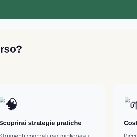
orso?
Scoprirai strategie pratiche
Cost
Strumenti concreti per migliorare il
Picco