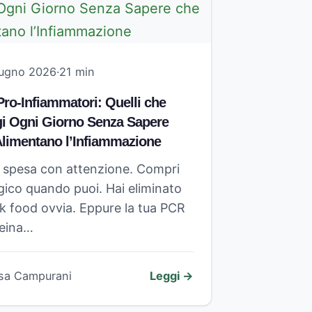
iugno 2026
·
21 min
Pro-Infiammatori: Quelli che
i Ogni Giorno Senza Sapere
Alimentano l’Infiammazione
a spesa con attenzione. Compri
gico quando puoi. Hai eliminato
nk food ovvia. Eppure la tua PCR
teina…
isa Campurani
Leggi →