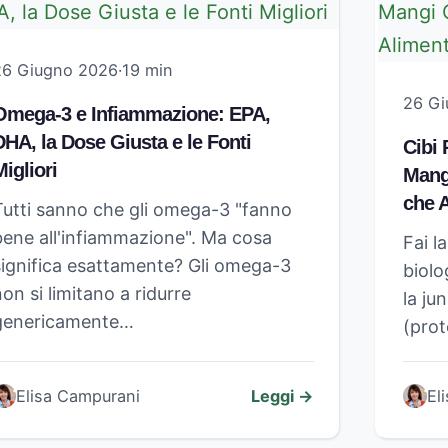
26 Giugno 2026
·
19 min
26 G
Omega-3 e Infiammazione: EPA,
DHA, la Dose Giusta e le Fonti
Cibi 
igliori
Mang
che 
Tutti sanno che gli omega-3 "fanno
bene all'infiammazione". Ma cosa
Fai l
significa esattamente? Gli omega-3
biolo
on si limitano a ridurre
la ju
genericamente…
(pro
Elisa Campurani
Leggi →
El