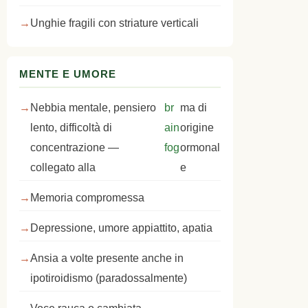
Unghie fragili con striature verticali
MENTE E UMORE
Nebbia mentale, pensiero
br
ma di
lento, difficoltà di
ain
origine
concentrazione —
fog
ormonal
collegato alla
e
Memoria compromessa
Depressione, umore appiattito, apatia
Ansia a volte presente anche in
ipotiroidismo (paradossalmente)
Voce rauca o cambiata