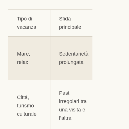
Tipo di
Sfida
Strategia
vacanza
principale
Cammina
Mare,
Sedentarietà
quotidiane
relax
prolungata
anche
brevi
Porta
Pasti
Città,
sempre
irregolari tra
turismo
uno
una visita e
culturale
spuntino
l’altra
con te