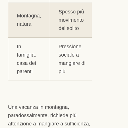
Spesso più
Ricorda d
Montagna,
movimento
mangiare
natura
del solito
sufficienz
In
Pressione
Frasi
famiglia,
sociale a
pronte pe
casa dei
mangiare di
gestire
parenti
più
insistenze
Una vacanza in montagna,
paradossalmente, richiede più
attenzione a mangiare a sufficienza,