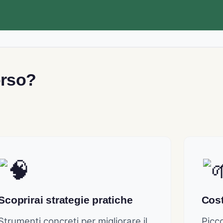
orso?
Scoprirai strategie pratiche
Cost
Strumenti concreti per migliorare il
Picco