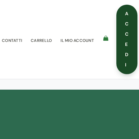
A
C
C
CONTATTI
CARRELLO
IL MIO ACCOUNT
E
D
I