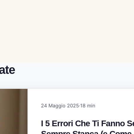
ate
24 Maggio 2025
·
18 min
I 5 Errori Che Ti Fanno S
Sempre Stanca (e Come