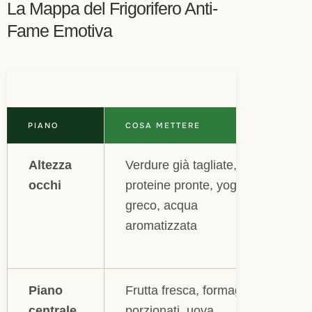
La Mappa del Frigorifero Anti-
Fame Emotiva
PIANO
COSA METTERE
Altezza
Verdure già tagliate,
occhi
proteine pronte, yogurt
greco, acqua
aromatizzata
Piano
Frutta fresca, formaggi
centrale
porzionati, uova,