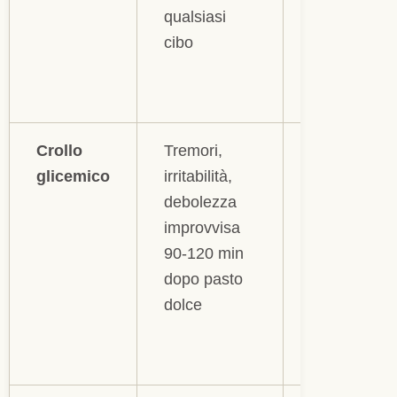
qualsiasi
uova
cibo
sode,
ricotta,
hummus
Crollo
Tremori,
Proteine +
glicemico
irritabilità,
carboidrati
debolezza
complessi:
improvvisa
burro di
90-120 min
mandorle
dopo pasto
+ pane
dolce
integrale,
formaggio
+ cracker