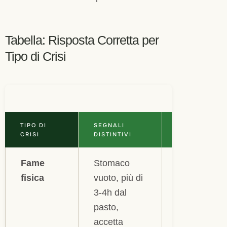
Tabella: Risposta Corretta per
Tipo di Crisi
TIPO DI
SEGNALI
COSA
CRISI
DISTINTIVI
MANGIARE
Fame
Stomaco
Snack
fisica
vuoto, più di
proteico +
3-4h dal
fibra:
pasto,
yogurt
accetta
greco,