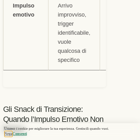
Impulso
Arrivo
Prima 10
emotivo
improvviso,
minuti di
trigger
pausa; se
identificabile,
persiste,
vuole
snack di
qualcosa di
transizione
specifico
proteico
Gli Snack di Transizione:
Quando l’Impulso Emotivo Non
Passa