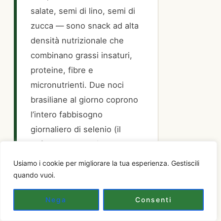
salate, semi di lino, semi di
zucca — sono snack ad alta
densità nutrizionale che
combinano grassi insaturi,
proteine, fibre e
micronutrienti. Due noci
brasiliane al giorno coprono
l’intero fabbisogno
giornaliero di selenio (il
cofattore essenziale per la
tiroide e la conversione di T4
Usiamo i cookie per migliorare la tua esperienza. Gestiscili
in T3). Un piccolo sacchetto
quando vuoi.
da 200g di noci miste costaa
Nega
Consenti
circa 3-4 euro e copre due
settimane di spuntini.