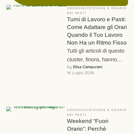
CRONONUTRIZIONE E ORARIO 
DEI PASTI
Turni di Lavoro e Pasti:
Come Adattare gli Orari
Quando il Tuo Lavoro
Non Ha un Ritmo Fisso
Tutti gli articoli di questo
cluster, finora, hanno
by 
Elisa Campurani
dato per scontata una
16 Luglio 2026
cosa: che tu abbia un
orario …
CRONONUTRIZIONE E ORARIO 
DEI PASTI
Weekend “Fuori
Orario”: Perché