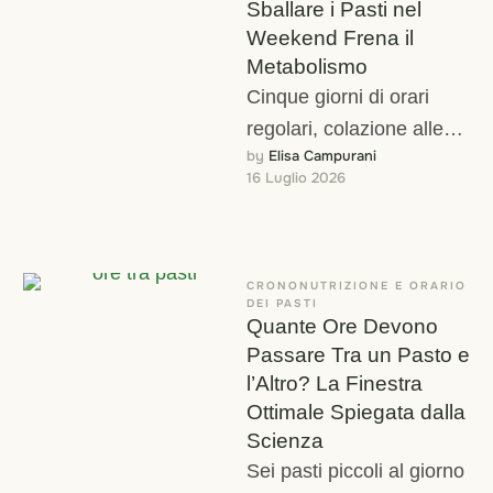
Sballare i Pasti nel
Weekend Frena il
Metabolismo
Cinque giorni di orari
regolari, colazione alle
by 
Elisa Campurani
otto, pranzo all'una, cena
16 Luglio 2026
alle otto di sera. Poi
arriva il …
CRONONUTRIZIONE E ORARIO 
DEI PASTI
Quante Ore Devono
Passare Tra un Pasto e
l’Altro? La Finestra
Ottimale Spiegata dalla
Scienza
Sei pasti piccoli al giorno