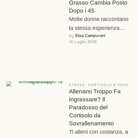
Grasso Cambia Posto
Dopo i 45
Molte donne raccontano
la stessa esperienza
by 
Elisa Campurani
intorno ai 45-50 anni: lo
16 Luglio 2026
stesso peso di sempre,
ma distribuito
diversamente, …
STRESS, CORTISOLO E PESO
Allenarsi Troppo Fa
Ingrassare? Il
Paradosso del
Cortisolo da
Sovrallenamento
Ti alleni con costanza, a