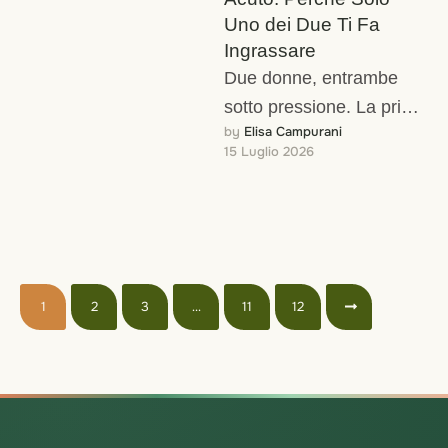
Uno dei Due Ti Fa
Ingrassare
Due donne, entrambe
sotto pressione. La prima
by 
Elisa Campurani
ha un colloquio di lavoro
15 Luglio 2026
importante tra due giorni:
dorme poco, …
1
2
3
…
11
12