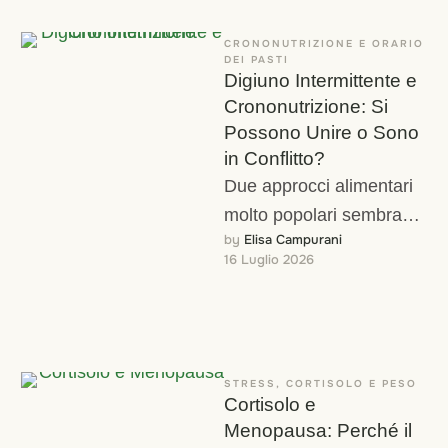
…
CRONONUTRIZIONE E ORARIO 
DEI PASTI
Digiuno Intermittente e
Crononutrizione: Si
Possono Unire o Sono
in Conflitto?
Due approcci alimentari
molto popolari sembrano,
by 
Elisa Campurani
a prima vista, dirti cose
16 Luglio 2026
opposte. Il digiuno
intermittente, nella sua
forma …
STRESS, CORTISOLO E PESO
Cortisolo e
Menopausa: Perché il