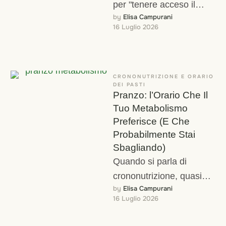
per "tenere acceso il
by 
Elisa Campurani
metabolismo", o tre pasti
16 Luglio 2026
grandi con pause lunghe
nel …
CRONONUTRIZIONE E ORARIO 
DEI PASTI
Pranzo: l’Orario Che Il
Tuo Metabolismo
Preferisce (E Che
Probabilmente Stai
Sbagliando)
Quando si parla di
crononutrizione, quasi
by 
Elisa Campurani
tutta l'attenzione va a due
16 Luglio 2026
pasti: la colazione,
spesso definita "il pasto