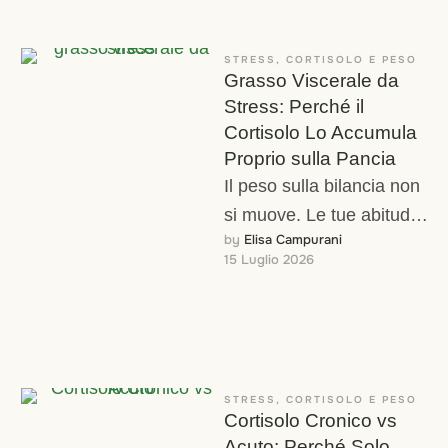
STRESS, CORTISOLO E PESO
Grasso Viscerale da
Stress: Perché il
Cortisolo Lo Accumula
Proprio sulla Pancia
Il peso sulla bilancia non
si muove. Le tue abitudini
by 
Elisa Campurani
alimentari non sono
15 Luglio 2026
cambiate. Eppure il
girovita continua …
STRESS, CORTISOLO E PESO
Cortisolo Cronico vs
Acuto: Perché Solo