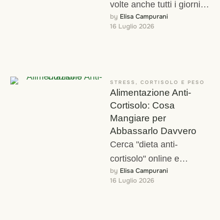
volte anche tutti i giorni,
by 
Elisa Campurani
eppure il peso non
16 Luglio 2026
scende, o addirittura
sale. …
STRESS, CORTISOLO E PESO
Alimentazione Anti-
Cortisolo: Cosa
Mangiare per
Abbassarlo Davvero
Cerca "dieta anti-
cortisolo" online e
by 
Elisa Campurani
troverai centinaia di liste
16 Luglio 2026
di alimenti, spesso
contraddittorie tra loro,
quasi mai supportate …