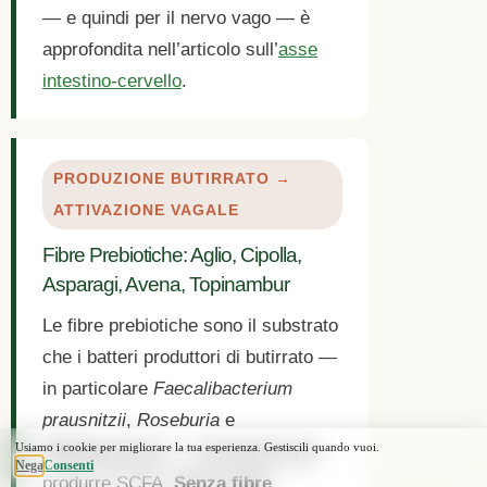
— e quindi per il nervo vago — è
approfondita nell’articolo sull’
asse
intestino-cervello
.
PRODUZIONE BUTIRRATO →
ATTIVAZIONE VAGALE
Fibre Prebiotiche: Aglio, Cipolla,
Asparagi, Avena, Topinambur
Le fibre prebiotiche sono il substrato
che i batteri produttori di butirrato —
in particolare
Faecalibacterium
prausnitzii
,
Roseburia
e
Bifidobacterium
— fermentano per
produrre SCFA.
Senza fibre