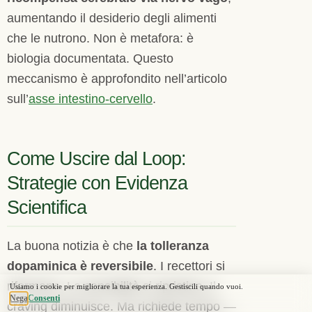
aumentando il desiderio degli alimenti
che le nutrono. Non è metafora: è
biologia documentata. Questo
meccanismo è approfondito nell’articolo
sull’
asse intestino-cervello
.
Come Uscire dal Loop:
Strategie con Evidenza
Scientifica
La buona notizia è che
la tolleranza
dopaminica è reversibile
. I recettori si
riformano. La sensibilità si ripristina. Il
craving diminuisce. Ma richiede tempo —