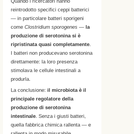
Quando i ricercatori hanno
reintrodotto specifici ceppi batterici
— in particolare batteri sporigeni
come
Clostridium sporogenes
—
la
produzione di serotonina si è
ripristinata quasi completamente
.
I batteri non producevano serotonina
direttamente: la loro presenza
stimolava le cellule intestinali a
produrla.
La conclusione:
il microbiota è il
principale regolatore della
produzione di serotonina
intestinale
. Senza i giusti batteri,
quella fabbrica chimica rallenta — e
rallenta in modo misurabile.