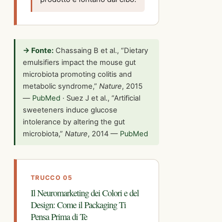
→ Fonte:
Chassaing B et al., “Dietary
emulsifiers impact the mouse gut
microbiota promoting colitis and
metabolic syndrome,”
Nature
, 2015
—
PubMed
· Suez J et al., “Artificial
sweeteners induce glucose
intolerance by altering the gut
microbiota,”
Nature
, 2014 —
PubMed
TRUCCO 05
Il Neuromarketing dei Colori e del
Design: Come il Packaging Ti
Pensa Prima di Te