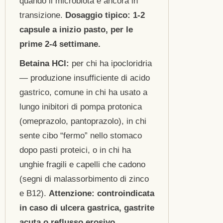
quando il microbiota è ancora in
transizione.
Dosaggio tipico: 1-2
capsule a inizio pasto, per le
prime 2-4 settimane.
Betaina HCl:
per chi ha ipocloridria
— produzione insufficiente di acido
gastrico, comune in chi ha usato a
lungo inibitori di pompa protonica
(omeprazolo, pantoprazolo), in chi
sente cibo “fermo” nello stomaco
dopo pasti proteici, o in chi ha
unghie fragili e capelli che cadono
(segni di malassorbimento di zinco
e B12).
Attenzione: controindicata
in caso di ulcera gastrica, gastrite
acuta o reflusso erosivo.