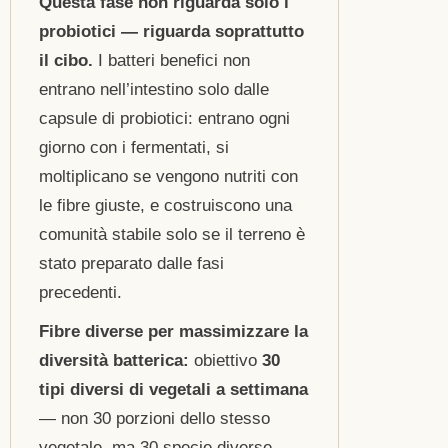
Questa fase non riguarda solo i
probiotici — riguarda soprattutto
il cibo.
I batteri benefici non
entrano nell’intestino solo dalle
capsule di probiotici: entrano ogni
giorno con i fermentati, si
moltiplicano se vengono nutriti con
le fibre giuste, e costruiscono una
comunità stabile solo se il terreno è
stato preparato dalle fasi
precedenti.
Fibre diverse per massimizzare la
diversità batterica:
obiettivo
30
tipi diversi di vegetali a settimana
— non 30 porzioni dello stesso
vegetale, ma 30 specie diverse.