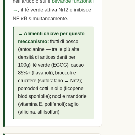
nell’articolo sulle
bevande funzionali
→
, il tè verde attiva Nrf2 e inibisce
NF-κB simultaneamente.
→ Alimenti chiave per questo
meccanismo:
frutti di bosco
(antocianine — tra le più alte
densità di antiossidanti per
100g); tè verde (EGCG); cacao
85%+ (flavanoli); broccoli e
crucifere (sulforafano → Nrf2);
pomodori cotti in olio (licopene
biodisponibile); noci e mandorle
(vitamina E, polifenoli); aglio
(allicina, allilsolfuri).