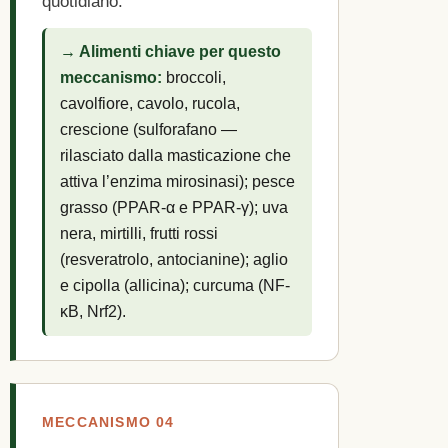
quotidiano.
→ Alimenti chiave per questo
meccanismo:
broccoli,
cavolfiore, cavolo, rucola,
crescione (sulforafano —
rilasciato dalla masticazione che
attiva l’enzima mirosinasi); pesce
grasso (PPAR-α e PPAR-γ); uva
nera, mirtilli, frutti rossi
(resveratrolo, antocianine); aglio
e cipolla (allicina); curcuma (NF-
κB, Nrf2).
MECCANISMO 04