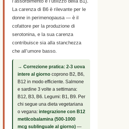
l’assorbimento e l’utilizzo della B1).
La carenza di B6 è rilevante per le
donne in perimenopausa — è il
cofattore per la produzione di
serotonina, e la sua carenza
contribuisce sia alla stanchezza
che all’umore basso.
→ Correzione pratica:
2-3 uova
intere al giorno
coprono B2, B6,
B12 in modo efficiente. Salmone
e sardine 3 volte a settimana:
B12, B3, B6. Legumi: B1, B9. Per
chi segue una dieta vegetariana
o vegana:
integrazione con B12
metilcobalamina (500-1000
mcg sublinguale al giorno)
—