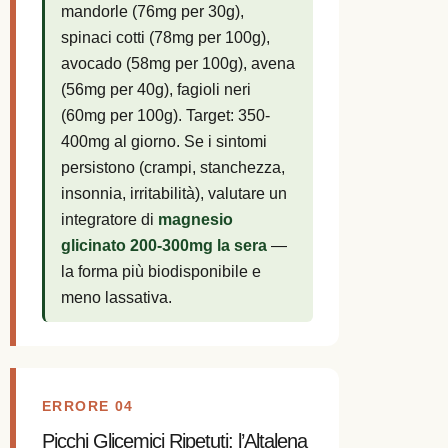
mandorle (76mg per 30g),
spinaci cotti (78mg per 100g),
avocado (58mg per 100g), avena
(56mg per 40g), fagioli neri
(60mg per 100g). Target: 350-
400mg al giorno. Se i sintomi
persistono (crampi, stanchezza,
insonnia, irritabilità), valutare un
integratore di
magnesio
glicinato 200-300mg la sera
—
la forma più biodisponibile e
meno lassativa.
ERRORE 04
Picchi Glicemici Ripetuti: l’Altalena