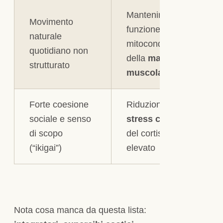
Mantenimento della
Movimento
funzione
naturale
mitocondriale e
quotidiano non
della
massa
strutturato
muscolare
Forte coesione
Riduzione dello
sociale e senso
stress cronico
e
di scopo
del cortisolo
(“ikigai”)
elevato
Nota cosa manca da questa lista: