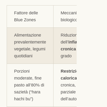
Fattore delle
Meccanismo
Blue Zones
biologico collegato
Alimentazione
Riduzione
prevalentemente
dell’
infiammazione
vegetale, legumi
cronica
di basso
quotidiani
grado
Porzioni
Restrizione
moderate, fine
calorica
lieve e
pasto all’80% di
cronica, attivazione
sazietà (“hara
parziale
hachi bu”)
dell’autofagia