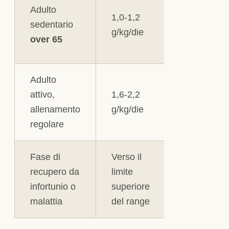
Distribuito
Adulto
1,0-1,2
tutti i pasti
sedentario
g/kg/die
non solo a
over 65
cena
Adulto
20-40 g di
attivo,
1,6-2,2
proteine
p
allenamento
g/kg/die
pasto
regolare
principale
Fase di
Verso il
Da valutar
recupero da
limite
con un
infortunio o
superiore
profession
malattia
del range
sanitario