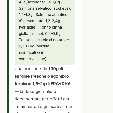
Alici/acciughe: 1,4–1,8g ·
Salmone selvatico (sockeye):
1,5–1,8g · Salmone atlantico
d’allevamento: 1,2–2,4g
(variabile) · Tonno pinna
gialla (fresco): 0,4–0,6g ·
Tonno in scatola al naturale:
0,2–0,4g (perdita
significativa in
conservazione)
Una porzione da
100g di
sardine fresche o sgombro
fornisce 1,5-2g di EPA+DHA
— la dose giornaliera
documentata per effetti anti-
infiammatori significativi in un