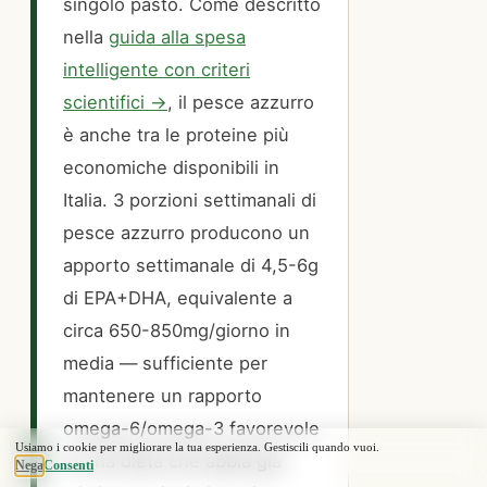
singolo pasto. Come descritto
nella
guida alla spesa
intelligente con criteri
scientifici →
, il pesce azzurro
è anche tra le proteine più
economiche disponibili in
Italia. 3 porzioni settimanali di
pesce azzurro producono un
apporto settimanale di 4,5-6g
di EPA+DHA, equivalente a
circa 650-850mg/giorno in
media — sufficiente per
mantenere un rapporto
omega-6/omega-3 favorevole
in una dieta che abbia già