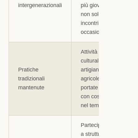
intergenerazionali
più giovani,
non solo
incontri
occasionali
Attività
culturali,
Pratiche
artigianali o
tradizionali
agricole
mantenute
portate avanti
con costanza
nel tempo
Partecipazione
a strutture