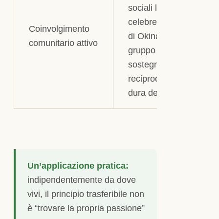
sociali locali (il
celebre “moai”
Coinvolgimento
di Okinawa, un
comunitario attivo
gruppo di
sostegno
reciproco che
dura decenni)
Un’applicazione pratica:
indipendentemente da dove
vivi, il principio trasferibile non
è “trovare la propria passione”