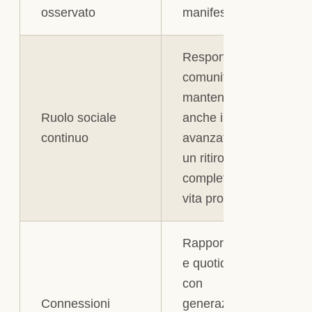
osservato
manifesta
Responsabilità
comunitarie
mantenute
Ruolo sociale
anche in età
continuo
avanzata, non
un ritiro
completo dalla
vita produttiva
Rapporti attivi
e quotidiani
con
Connessioni
generazioni