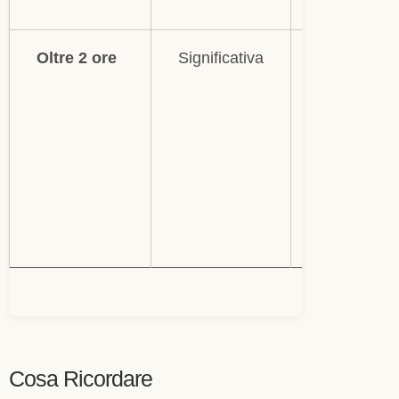
energia il l
Oltre 2 ore
Significativa
Sintomi più
marcati simi
jet lag da v
possibili eff
umore e, n
lungo perio
indicatori
metabolici
Cosa Ricordare