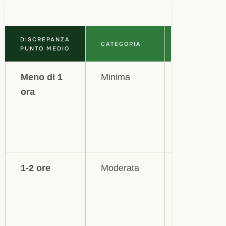
DISCREPANZA
CONSEGUEN
CATEGORIA
PUNTO MEDIO
PROBABILI
Meno di 1
Minima
Impatto
ora
generalme
trascurabile
sincronizz
circadiana
1-2 ore
Moderata
Possibile di
ad addorme
la domenic
lieve calo d