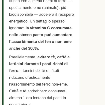
flusso con alimenti ricchi di ferro —
specialmente eme (animale), più
biodisponibile — accelera il recupero
energetico. Un dettaglio spesso
ignorato:
la vitamina C consumata
nello stesso pasto può aumentare
l’assorbimento del ferro non-eme
anche del 300%
.
Parallelamente,
evitare tè, caffè e
latticini durante i pasti ricchi di
ferro
: i tannini del tè e i fitati
riducono drasticamente
l’assorbimento del ferro non-eme.
Caffè e tè andrebbero consumati
almeno 1 ora lontano dai pasti in
questi giorni.