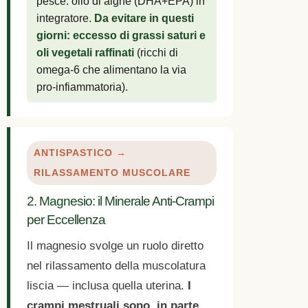
pesce: olio di alghe (DHA+EPA) in
integratore.
Da evitare in questi
giorni: eccesso di grassi saturi e
oli vegetali raffinati
(ricchi di
omega-6 che alimentano la via
pro-infiammatoria).
ANTISPASTICO →
RILASSAMENTO MUSCOLARE
2. Magnesio: il Minerale Anti-Crampi
per Eccellenza
Il magnesio svolge un ruolo diretto
nel rilassamento della muscolatura
liscia — inclusa quella uterina.
I
crampi mestruali sono, in parte,