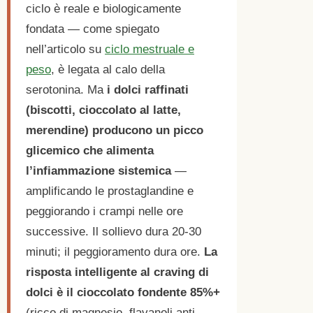
ciclo è reale e biologicamente
fondata — come spiegato
nell’articolo su
ciclo mestruale e
peso
, è legata al calo della
serotonina. Ma
i dolci raffinati
(biscotti, cioccolato al latte,
merendine) producono un picco
glicemico che alimenta
l’infiammazione sistemica
—
amplificando le prostaglandine e
peggiorando i crampi nelle ore
successive. Il sollievo dura 20-30
minuti; il peggioramento dura ore.
La
risposta intelligente al craving di
dolci è il cioccolato fondente 85%+
(ricco di magnesio, flavanoli anti-