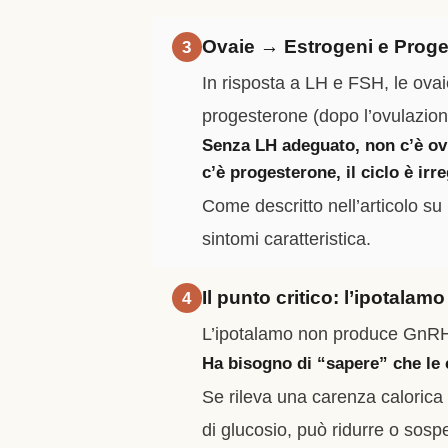
Ovaie → Estrogeni e Prog
3
In risposta a LH e FSH, le ovai
progesterone (dopo l’ovulazion
Senza LH adeguato, non c’è ov
c’è progesterone, il ciclo è irr
Come descritto nell’articolo su
sintomi caratteristica.
Il punto critico: l’ipotala
4
L’ipotalamo non produce GnRH
Ha bisogno di “sapere” che le 
Se rileva una carenza calorica c
di glucosio, può ridurre o sosp