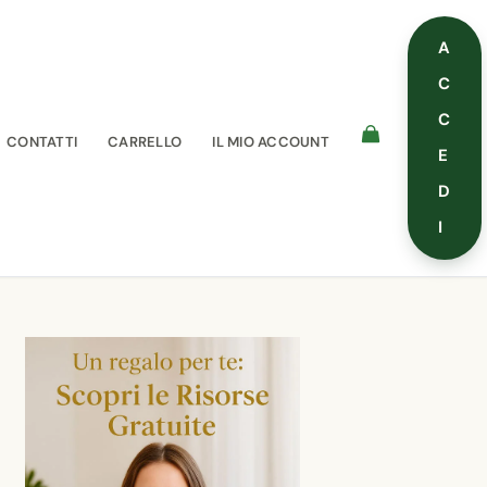
A
C
C
CONTATTI
CARRELLO
IL MIO ACCOUNT
E
D
I