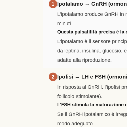
Ipotalamo → GnRH (ormone 
1
L’ipotalamo produce GnRH in mo
minuti.
Questa pulsatilità precisa è la 
L’ipotalamo è il sensore princip
da leptina, insulina, glucosio, 
adatte alla riproduzione.
Ipofisi → LH e FSH (ormon
2
In risposta al GnRH, l’ipofisi
follicolo-stimolante).
L’FSH stimola la maturazione dei
Se il GnRH ipotalamico è irreg
modo adeguato.