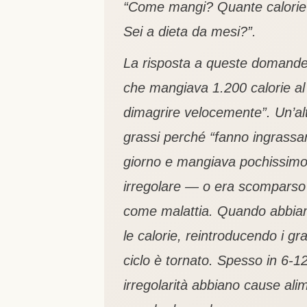
“Come mangi? Quante calorie 
Sei a dieta da mesi?”.
La risposta a queste domande, 
che mangiava 1.200 calorie al
dimagrire velocemente”. Un’al
grassi perché “fanno ingrassar
giorno e mangiava pochissimo. I
irregolare — o era scomparso 
come malattia. Quando abbia
le calorie, reintroducendo i g
ciclo è tornato. Spesso in 6-1
irregolarità abbiano cause al