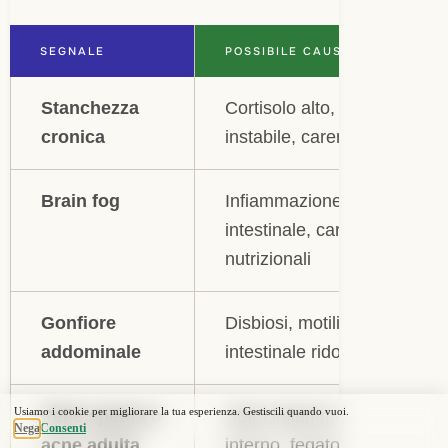
SEGNALE
POSSIBILE CAUSA
Stanchezza
Cortisolo alto, glicemia
cronica
instabile, carenze
Brain fog
Infiammazione
intestinale, carenze
nutrizionali
Gonfiore
Disbiosi, motilità
addominale
intestinale ridotta
Pelle spenta o
Stato infiammatorio
acne adulta
interno, fegato