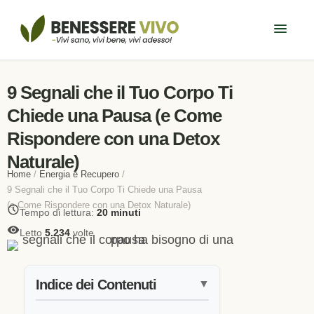
9 Segnali che il Tuo Corpo Ti
Chiede una Pausa (e Come
Rispondere con una Detox
Naturale)
Home
/
Energia e Recupero
/
9 Segnali che il Tuo Corpo Ti Chiede una Pausa
(e Come Rispondere con una Detox Naturale)
Tempo di lettura:
20 minuti
Letto
5.234
volte
Indice dei Contenuti
▼