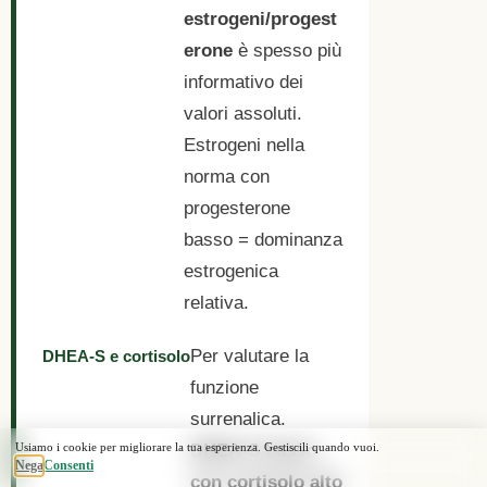
estrogeni/progest
erone
è spesso più
informativo dei
valori assoluti.
Estrogeni nella
norma con
progesterone
basso = dominanza
estrogenica
relativa.
Per valutare la
DHEA-S e cortisolo
funzione
surrenalica.
DHEA-S basso
con cortisolo alto