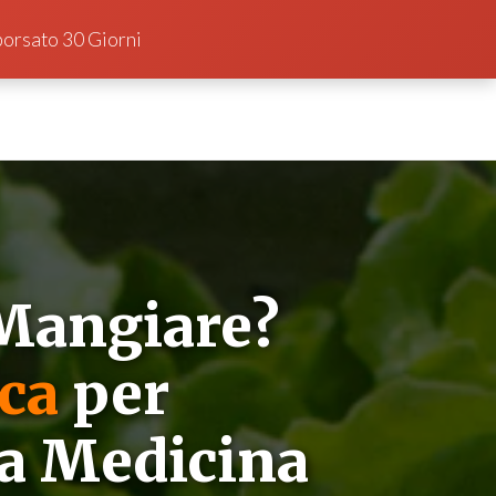
orsato 30 Giorni
Mangiare?
ca
per
ua Medicina