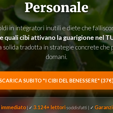
Personale
ldi in integratori inutili e diete che fallis
 quali cibi attivano la guarigione nel 
ca solida tradotta in strategie concrete che 
domani.
SCARICA SUBITO "I CIBI DEL BENESSERE" (37€
 immediato
3.124+ lettori
Garanzi
| ✓
soddisfatti | ✓