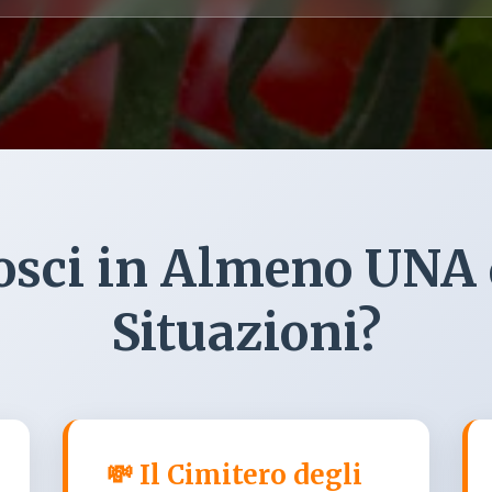
osci in Almeno UNA 
Situazioni?
💸 Il Cimitero degli