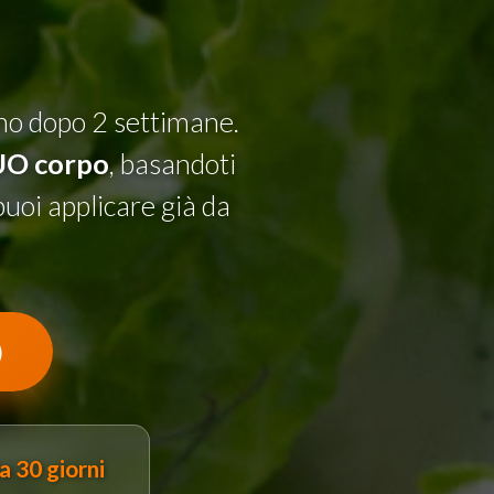
cono dopo 2 settimane.
TUO corpo
, basandoti
puoi applicare già da
)
a 30 giorni