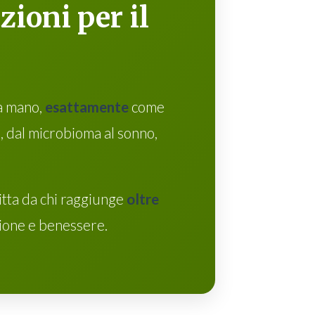
ioni per il
la mano,
esattamente
come
i, dal microbioma al sonno,
ritta da chi raggiunge
oltre
zione e benessere.