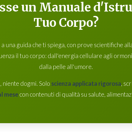
esse un Manuale d'Istruz
Tuo Corpo?
a una guida che ti spiega, con prove scientifiche al
luenza il tuo corpo: dall'energia cellulare agli ormon
dalla pelle all'umore.
, niente dogmi. Solo
scienza applicata rigorosa
, sc
al mese
con contenuti di qualità su salute, alimenta