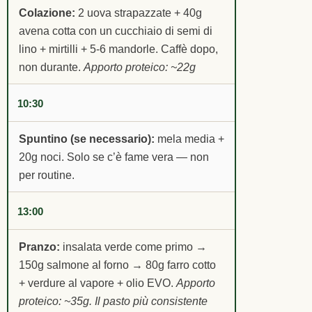
Colazione:
2 uova strapazzate + 40g
avena cotta con un cucchiaio di semi di
lino + mirtilli + 5-6 mandorle. Caffè dopo,
non durante.
Apporto proteico: ~22g
10:30
Spuntino (se necessario):
mela media +
20g noci. Solo se c’è fame vera — non
per routine.
13:00
Pranzo:
insalata verde come primo →
150g salmone al forno → 80g farro cotto
+ verdure al vapore + olio EVO.
Apporto
proteico: ~35g. Il pasto più consistente