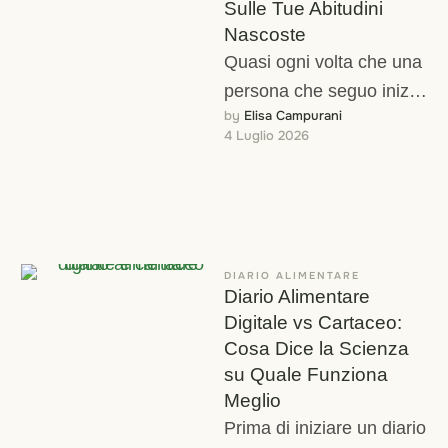
Sulle Tue Abitudini
Nascoste
Quasi ogni volta che una
persona che seguo inizia
by 
Elisa Campurani
davvero a scrivere cosa
4 Luglio 2026
mangia — non per
contare …
DIARIO ALIMENTARE
Diario Alimentare
Digitale vs Cartaceo:
Cosa Dice la Scienza
su Quale Funziona
Meglio
Prima di iniziare un diario