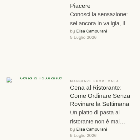
Piacere
Conosci la sensazione:
sei ancora in valigia, il
by 
Elisa Campurani
viaggio deve ancora
5 Luglio 2026
iniziare, e già ti chiedi
quanto "ingrasserai" …
MANGIARE FUORI CASA
Cena al Ristorante:
Come Ordinare Senza
Rovinare la Settimana
Un piatto di pasta al
ristorante non è mai
by 
Elisa Campurani
davvero "un piatto di
5 Luglio 2026
pasta come quello che