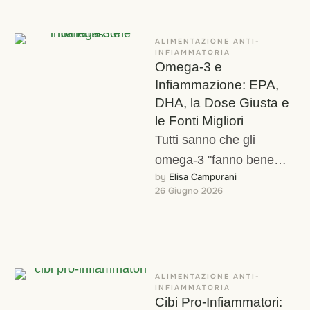
ALIMENTAZIONE ANTI-
INFIAMMATORIA
Omega-3 e
Infiammazione: EPA,
DHA, la Dose Giusta e
le Fonti Migliori
Tutti sanno che gli
omega-3 "fanno bene
by 
Elisa Campurani
all'infiammazione". Ma
26 Giugno 2026
cosa significa
esattamente? Gli omega-
3 non si limitano a …
ALIMENTAZIONE ANTI-
INFIAMMATORIA
Cibi Pro-Infiammatori: