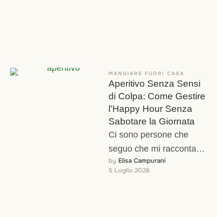
faresti …
MANGIARE FUORI CASA
Aperitivo Senza Sensi
di Colpa: Come Gestire
l’Happy Hour Senza
Sabotare la Giornata
Ci sono persone che
seguo che mi raccontano
by 
Elisa Campurani
quasi la stessa scena,
5 Luglio 2026
con dettagli diversi ma la
stessa …