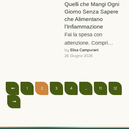
Quelli che Mangi Ogni
Giorno Senza Sapere
che Alimentano
l’Infiammazione
Fai la spesa con
attenzione. Compri
by 
Elisa Campurani
biologico quando puoi.
26 Giugno 2026
Hai eliminato la junk food
ovvia. Eppure la tua …
1
2
3
4
…
11
12