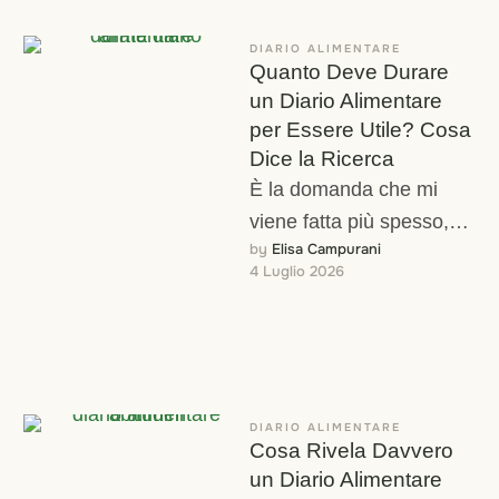
DIARIO ALIMENTARE
Quanto Deve Durare
un Diario Alimentare
per Essere Utile? Cosa
Dice la Ricerca
È la domanda che mi
viene fatta più spesso,
by 
Elisa Campurani
subito dopo "app o
4 Luglio 2026
quaderno?": "per quanto
tempo devo …
DIARIO ALIMENTARE
Cosa Rivela Davvero
un Diario Alimentare