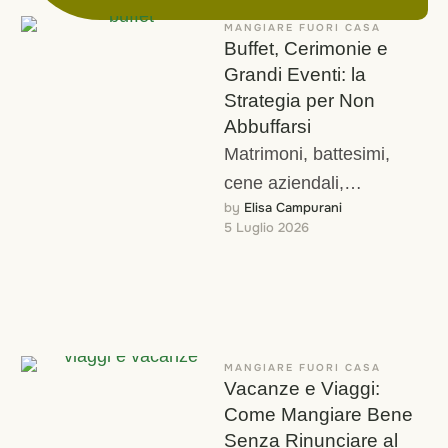
MANGIARE FUORI CASA
Buffet, Cerimonie e
Grandi Eventi: la
Strategia per Non
Abbuffarsi
Matrimoni, battesimi,
cene aziendali,
by 
Elisa Campurani
compleanni con buffet
5 Luglio 2026
infinito. Se dovessi
chiedere alle persone
che seguo qual è il …
MANGIARE FUORI CASA
Vacanze e Viaggi:
Come Mangiare Bene
Senza Rinunciare al