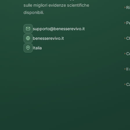
sulle migliori evidenze scientifiche
R
disponibili.
P
supporto@benesserevivo.it
C
benesserevivo.it
Italia
C
I
Ca