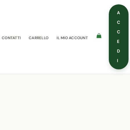
A
C
C
CONTATTI
CARRELLO
IL MIO ACCOUNT
E
D
I