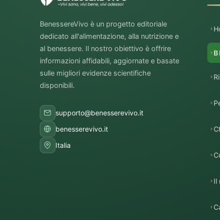
BenessereVivo è un progetto editoriale
H
dedicato all'alimentazione, alla nutrizione e
al benessere. Il nostro obiettivo è offrire
B
informazioni affidabili, aggiornate e basate
sulle migliori evidenze scientifiche
R
disponibili.
P
supporto@benesserevivo.it
C
benesserevivo.it
Italia
C
I
Ca