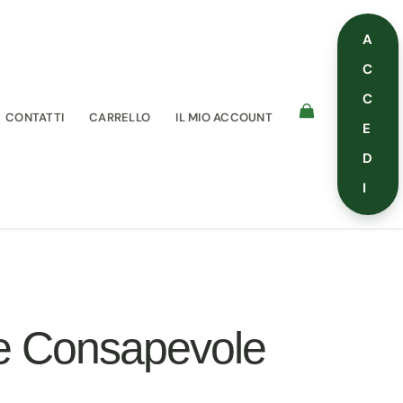
A
C
C
CONTATTI
CARRELLO
IL MIO ACCOUNT
E
D
I
ne Consapevole