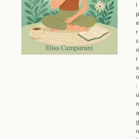
l
r
c
r
s
: